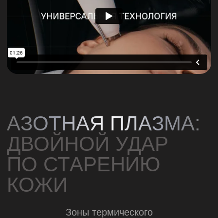
— воздействие плазмы обратимо,
стимулируется обновление коллагена
в коже, улучшается её эластичность
и внешний вид.
Азотная плазма создаёт точно
контролируемое термическое повреждение,
которое стимулирует обновление коллагена
в дерме. Благодаря возможности настройки
энергии импульса под данные пациента
азотная плазма используется для лечения
морщин и фотоповреждений кожи
со смешанной пигментацией.
Процедуры с применением азотной
плазмы с высоким уровнем энергии
ограничиваются ретикулярной дермой.
АРГОНОВАЯ