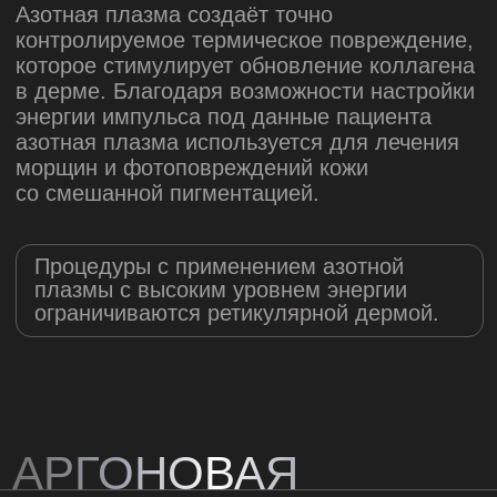
Свойства и использование
Этот вид плазмы успешно
используется в медицине
благодаря своим
антибактериальным,
антивирусным, противогрибковым
и противозудным свойствам.
Её механизм антибактериального
действия включает лизис
микроорганизмов и повреждение
их клеточных мембран
посредством токсического
действия АФК и АФА на патогены.
РЕШЕНИЕ
ШИРОКОГО
СПЕКТРА