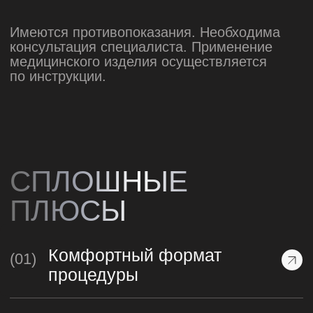
Новые технологии красоты
Действие холодной плазмы
атмосферного давления
аппарата PLADUO на
ткани человека
30 Июня 2024
Новые технологии красоты