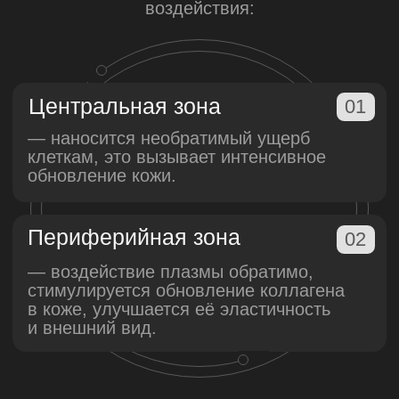
ПЛАЗМА:
ЗАЩИТА
И ВОССТАНОВЛЕНИЕ
КОЖИ
01
Воздействие
Аргоновая плазма обладает
мягким действием на кожу:
процедуры с ней стимулируют
микроскопические изменения
в эпидермисе, дерме и сальных
железах
без излишнего
термического повреждения.
02