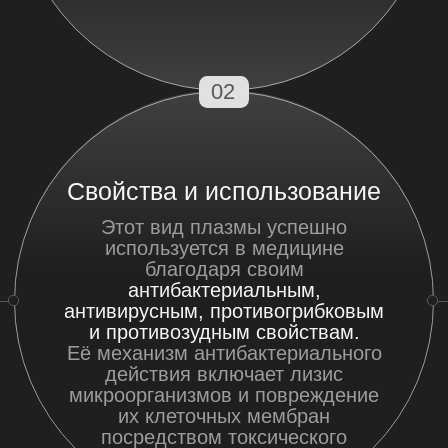
Дерматофитии
разнообразного
05
происхождения
Гранулематозные изменения
06
кожи,
возникающие после
косметических процедур
Антибактериальное
и
07
заживляющее действие
Стимуляция ангиогенеза
08
Стимуляция
09
пролиферации
фибробластов
Регуляция липогенеза
10
и пролиферации себоцитов