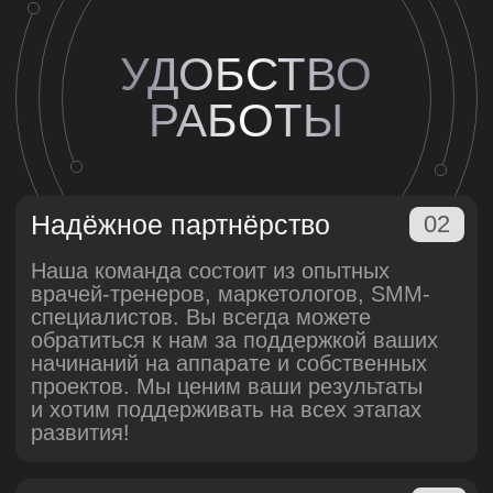
+7 (499) 340 28 33
info@newbeautytech.ru
*
*Ссылка ведёт на ресурс, принадлежащий компании Meta,
признанной экстремистской на территории РФ
Показания
Характеристики
Исследования
До/После
Доставка и обучение
Клиники-партнёры