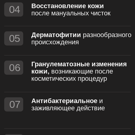
Глубокое увлажнение
Протоколы,
направленн
Плазмотерапия обеспечивает
на восстано
длительное увлажнение кожи,
создавая основу для её здорового
Плазмотерапия —
и сияющего вида.
в области заживл
В ходе плазменных процедур в коже
обеспечивает быс
происходят изменения на клеточном
восстановление к
уровне, влияющие на окислительно-
процесс лечения
восстановительные процессы. Эти
и эффективным д
изменения улучшают защитный
Холодная плазма 
барьер кожи, значительно повышают
ускоряет заживлен
её увлажнённость и снижают
стимуляции актив
уровень меланина.
фибробластов — к
за восстановлени