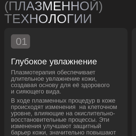
УДОБСТВО
РАБОТЫ
Надёжное партнёрство
02
Наша команда состоит из опытных
врачей-тренеров, маркетологов, SMM-
специалистов. Вы всегда можете
обратиться к нам за поддержкой ваших
начинаний на аппарате и собственных
проектов. Мы ценим ваши результаты
и хотим поддерживать на всех этапах
развития!
Выездное обучение
03
Выездное обучение бесплатное
и проводится в вашей клинике. Оно
включает теоретическую и практическую
части, а также доступ к онлайн-обучению
и поддержке тренера
и профессионального сообщества, чтобы