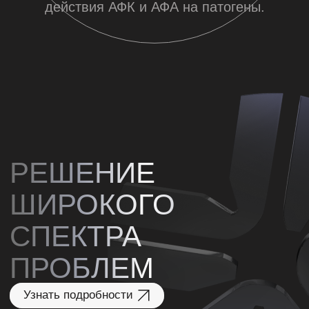
Регуляция меланогенеза
11
и увлажнённости кожи
12
Папилломы и бородавки
Инфекции,
вызванные
13
бактериями E. coli, K.
pneumoniae, P. aeruginosa, S.
aureus, MRSA и C. acnes,
а также грибком C. albicans.
Может использоваться
в профессиональных протоколах ухода
и восстановления кожи при наличии
показаний и после оценки специалиста