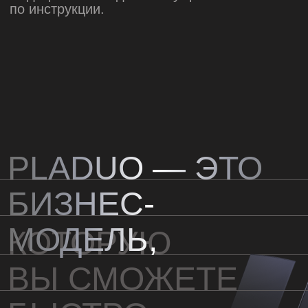
УЗНАТЬ
СТОИМОСТЬ
+7
Даю согласие ООО «Новые технологии
красоты» на обработку моих
персональных данных в целях
обработки заявки, обратной связи и
подготовки коммерческого
предложения.
С
Политикой в отношении обработки
персональных данных
ознакомлен(а).