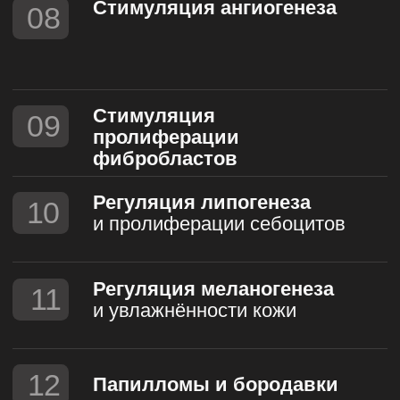
Имеются противопоказания. Необходима
консультация специалиста. Применение
медицинского изделия осуществляется
по инструкции.
СПЛОШНЫЕ
ПЛЮСЫ
Комфортный формат
(01)
процедуры
Настройка интенсивности
(02)
на 15 уровнях