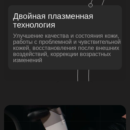
Регистрационное удостоверение PLADUO
АЗОТНАЯ ПЛАЗМА:
ДВОЙНОЙ УДАР
ПО СТАРЕНИЮ
КОЖИ
Зоны термического
воздействия:
Центральная зона
01
— наносится необратимый ущерб
клеткам, это вызывает интенсивное
обновление кожи.
Периферийная зона
02