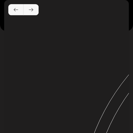
Двойная плазменная
технология
Улучшение качества и состояния кожи,
работы с проблемной и чувствительной
кожей, восстановления после внешних
воздействий, коррекции возрастных
изменений