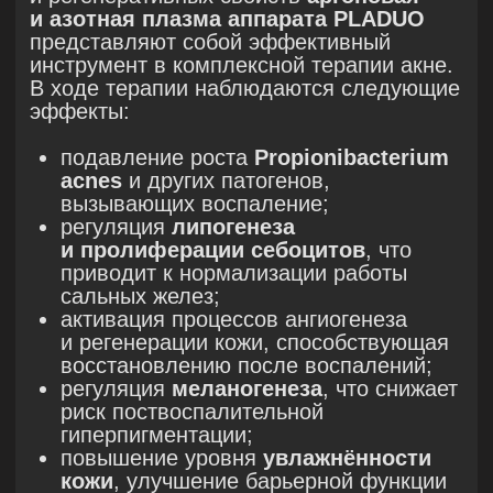
усиливается синтез глюкозаминов
и белка. Такой протокол хорошо
зарекомендовал себя для пациентов
с выраженными растяжками, рубцами,
глубокими повреждениями ткани.
• Сокращение кожного лоскута
• Запуск процессов репарации.
• Усиление синтеза ГАГ и белков
05
Материалы и методы
В исследовании приняло участие 3
пациента, у 2-х из них папуло-
пустулезное акне было в тяжелой форме.
До начала исследования все участники
подписали добровольное
информированное согласие
на прохождение курса процедур
и фотофиксацию результатов.