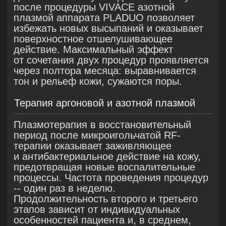
Анамнез
: Кожа жирного типа. В течение
последних трёх лет наблюдаются
периодические воспалительные
элементы по типу крупных узлов и
инфильтратов, сопровождающиеся
выраженным субъективным
дискомфортом. Ранее использовались
косметические средства, направленные
на коррекцию проблемной кожи, однако
на их фоне наблюдалось ухудшение
общего состояния кожи: усиление
сального блеска, появление
мелкоточечных высыпаний, развитие
комедонов и акне.
Протокол терапии включал четыре
этапа
:
Подготовка — механическая чистка
лица перед началом основной
терапии.
Себорегулирующий этап —
однократная комбинированная
процедура с применением VIVACE и
аргоновой плазмы PLADUO в рамках
одной сессии. (
VIVACE
:
изолированная насадка, глубина
проникновения 2,0–0,5 мм, уровни
мощности 5–6, длительность
импульса 200–400 мс.), (
PLADUO
: