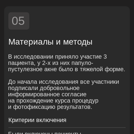
сбор анамнеза
фотографирование лиц участников
в одинаковых условиях: на одном
фоне, при одинаковом освещении,
используя одну и ту же фотокамеру,
SONY ALPHA 6700
экспертная оценка состояния кожи
самооценка: участники оценивали
состояние своей кожи
07
Результаты
Эффективность протокола сочетанного
применения холодной плазмотерапии
PLADUO и RF-лифтинга VIVACE
в лечении акне и атрофических рубцов
постакне составила 100%
Все пациенты отметили положительных
эффект терапии в короткий срок: