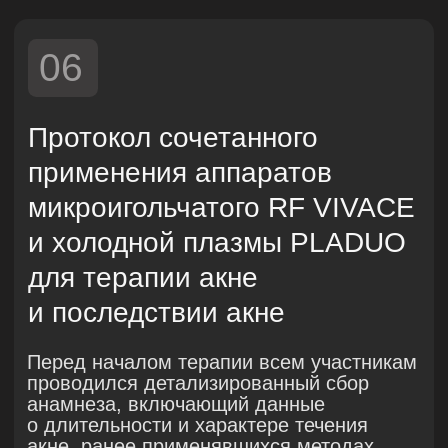
08
Клинический кейс 1
Пациентка
, 21 год.
Анамнез
: С подросткового возраста
наблюдаются высыпания по типу акне
средней степени тяжести с последующим
формированием стойких
поствоспалительных изменений
(пигментация, рубцы).
План лечения включал три этапа
:
Подготовительный этап —
механическая чистка лица перед
началом плазмотерапии.
Основной этап — курс из 10 процедур
холодной плазмотерапии на аппарате
PLADUO. (Использована аргоновая
плазма на 15 уровне мощности,
с нанесением 700−1000 плазменных
импульсов за сеанс.)(Дополнительно
применялась азотная плазма на 2−3
уровнях мощности, по 350−500
импульсов за процедуру.)
Этап коррекции постакне — 3
комбинированные процедуры