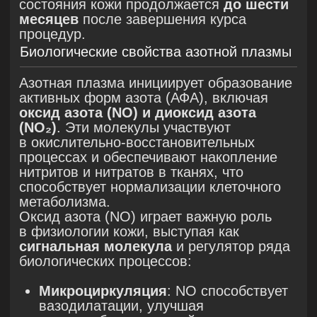
эффекты:
подавление роста
Propionibacterium
acnes
и других патогенов,
вызывающих воспаление;
регуляция
липогенеза
и пролиферации себоцитов
, что
приводит к нормализации работы
сальных желез;
активация процессов ангиогенеза
и регенерации кожи, способствующая
восстановлению после воспалений;
регуляция
меланогенеза
, что снижает
риск поствоспалительной
гиперпигментации;
повышение уровня
увлажнённости
кожи
, улучшение барьерной функции
эпидермиса.
04
Особенности радиочастотного