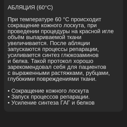
после процедуры VIVACE азотной
плазмой аппарата PLADUO позволяет
избежать новых высыпаний и оказывает
поверхностное отшелушивающее
действие. Максимальный эффект
от сочетания двух процедур проявляется
через полтора месяца: выравнивается
тон и рельеф кожи, сужаются поры.
Терапия аргоновой и азотной плазмой
Плазмотерапия в восстановительный
период после микроигольчатой RF-
терапии оказывает заживляющее
и антибактериальное действие на кожу,
предотвращая новые воспалительные
процессы. Частота проведения процедур
-- один раз в неделю.
Продолжительность второго и третьего
этапов зависит от индивидуальных
особенностей пациента и, в среднем,
занимает 1−2 месяца.
Результаты прошли оценку через 1 месяц
после заключительной процедуры,
основываясь на клиническом
обследовании и цифровых фотографиях,
сделанных до и после каждой
процедуры. Результаты были оценены
по следующим параметрам: