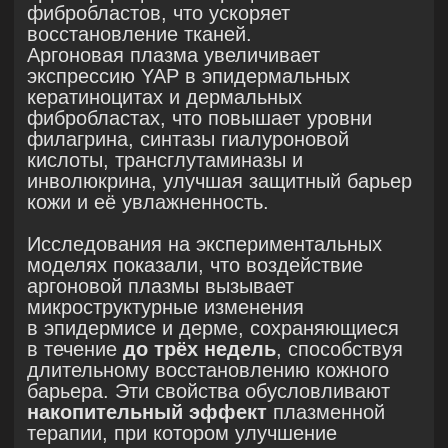
стресс и защищая кожу
от повреждений.
Меланогенез
: НТАП подавляет
меланогенез, влияя на α-
меланоцитстимулирующий гормон (α-
МСГ) в меланоцитах, что уменьшает
генерацию меланина.
Импульсы азотной плазмы
предотвращают синтез липидов
в себоцитах, стимулированный
тестостероном и линолевой кислотой.
Холодная плазма также снижает
экспрессию гена PPARγ, важного для
созревания себоцитов и синтеза
липидов. Это значительно снижает
выработку себума.
Синтез коллагена
: НТАП увеличивает
уровни коллагена типа I и III, снижая
при этом экспрессию матричной
металлопротеиназы (ММП-3).
Роль холодной плазмы в терапии акне
Благодаря совокупности
антибактериальных,
противовоспалительных
и регенеративных свойств
аргоновая
и азотная плазма аппарата PLADUO
представляют собой эффективный
инструмент в комплексной терапии акне.
В ходе терапии наблюдаются следующие