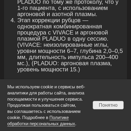
+7 (499) 340 28 33
info@newbeautytech.ru
*
*Ссылка ведёт на ресурс, принадлежащий компании Meta,
признанной экстремистской на территории РФ.
Показания
Характеристики
Мы используем cookie и сервисы веб-
аналитики для работы сайта, анализа
Исследования
посещаемости и улучшения сервиса.
До/После
Понятно
Продолжая пользоваться сайтом,
Доставка и обучение
вы соглашаетесь с использованием
cookie. Подробнее в
Политике
Клиники-партнёры
обработки персональных данных
.
Пациентам