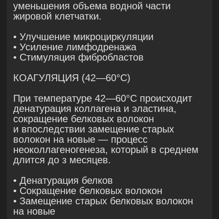
VIVACE.
Терапия аргоновой плазмой как
подготовительный этап для заживления
после чистки и мягкой стимуляции кожи
Плазмотерапия позволяет мягко
подготовить пациента: после чистки,
которая обязательна в этом протоколе,
аргоновая плазма оказывает
заживляющее и противовоспалительное
действие. Терапия аргоновой плазмой
в первую неделю курса лечения даёт
видимый положительный эффект уже
после первой процедуры, параллельно
освежая цвет лица и оказывая
увлажняющее действие на кожу. Частота
проведения процедур — один раз
в неделю. Продолжительность первого
этапа зависит от индивидуальных
особенностей пациента и в среднем
занимает от 1 до 2 месяцев.
Микроигольчатая rf-терапия + азотная
терапия
Процедура VIVACE оказывает прямое
воздействие на ретикулярный слой
дермы, уменьшая редукцию сальных
желез и оказывая стимулирующее
действие на кожу. Воздействие сразу