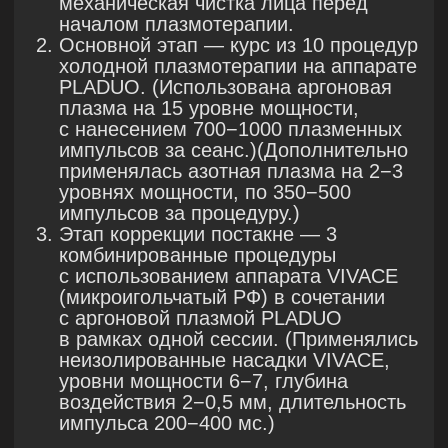
После
11
Вывод