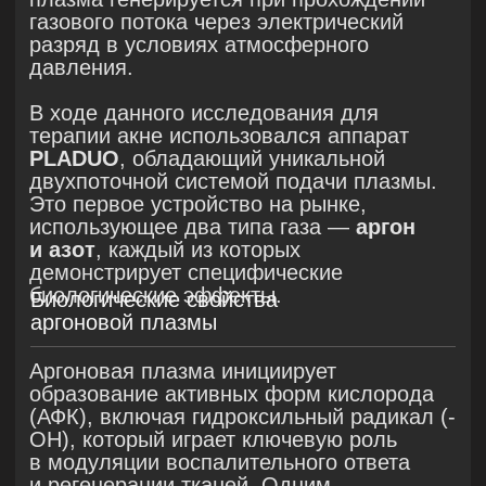
фибробластов, что ускоряет
восстановление тканей.
Аргоновая плазма увеличивает
экспрессию YAP в эпидермальных
кератиноцитах и дермальных
фибробластах, что повышает уровни
филагрина, синтазы гиалуроновой
кислоты, трансглутаминазы и
инволюкрина, улучшая защитный барьер
кожи и её увлажненность.
Исследования на экспериментальных
моделях показали, что воздействие
аргоновой плазмы вызывает
микроструктурные изменения
в эпидермисе и дерме, сохраняющиеся
в течение
до трёх недель
, способствуя
длительному восстановлению кожного
барьера. Эти свойства обусловливают
накопительный эффект
плазменной
терапии, при котором улучшение
состояния кожи продолжается
до шести
месяцев
после завершения курса
процедур.
Биологические свойства азотной плазмы
Азотная плазма инициирует образование
активных форм азота (АФА), включая
оксид азота (NO) и диоксид азота