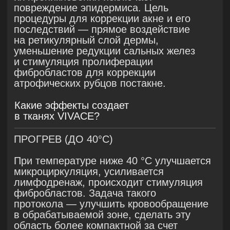
Протокол сочетанного
применения аппаратов
микроигольчатого RF VIVACE
и холодной плазмы PLADUO
для терапии акне
и последствии акне
Перед началом терапии всем участникам
проводился детализированный сбор
анамнеза, включающий данные
о длительности и характере течения
акне, ранее применявшихся методах
лечения, наличии сопутствующих
заболеваний, особенностях образа
жизни. Проводился дерматологический
осмотр с оценкой степени тяжести акне
по общепринятым клиническим шкалам.
Уникальность протокола заключается
в поэтапном решении разных задач
с помощью двух уникальных методик —
аргоновой и азотной плазмотерапии
на аппарате PLADUO
и микроигольчатого RF на аппарате