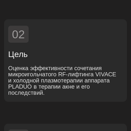
Особенности холодной
плазмы как терапевтического
метода
Холодная (нетермическая) плазма
атмосферного давления представляет
собой ионизированный газ, содержащий
свободные электроны, ионы, молекулы
и атомы нейтрального газа. В отличие
от высокотемпературной плазмы,
температура ионов и нейтральных частиц
в данном состоянии остается близкой
к комнатной, тогда как температура
электронов может достигать значительно
более высоких значений. Холодная
плазма генерируется при прохождении
газового потока через электрический
разряд в условиях атмосферного
давления.
В ходе данного исследования для
терапии акне использовался аппарат
PLADUO
, обладающий уникальной
двухпоточной системой подачи плазмы.
Это первое устройство на рынке,
использующее два типа газа —
аргон
и азот
, каждый из которых
демонстрирует специфические