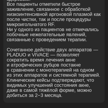
Клинический кейс 3
Пациентка
, 27 лет.
Анамнез
: Акне с подросткового возраста
(с 15 лет). Воспалительные элементы —
множественные, располагаются
диффузно по всем зонам лица, имеют
стихийный характер появления.
Клиническая картина сопровождается
выраженной жирностью кожи и наличием
поствоспалительных рубцовых
изменений различной глубины.
План терапии включал три этапа
:
Подготовительный этап — чистка
лица с целью подготовки кожи к
дальнейшему воздействию.
Основной этап — курс холодной
плазмотерапии на аппарате PLADUO.
(Проведено 5 процедур по протоколу,
идентичному терапии пациента №1:
— аргоновая плазма на 15 уровне
мощности, 700–1000 импульсов;—
азотная плазма на уровнях мощности
2–3, 350–500 импульсов на
процедуру.)
Коррекция рубцовых изменений и
ремоделирование дермы — 3