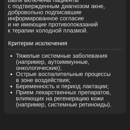
улучшилось состояние кожи, прошли
высыпания, сгладился рельеф,
атрофические рубцы стали менее
заметны, тон кожи стал ровным и более
здоровым.
Все пациенты отметили быстрое
заживление, связанное с обработкой
низкоинтенсивной аргоновой плазмой как
после чистки, так и после процедуры
микроигольчатого RF.
Ни у одного из пациентов не отмечались
побочные нежелательные явлений,
связанные с проведением терапии.
Сочетанное действие двух аппаратов —
PLADUO и VIVACE — позволяет
сократить время лечения акне
и атрофических рубцов постакне
в сравнении с монотерапией на одном
из этих аппаратов и системной терапией.
Клинические кейсы подтверждают, что
видимых улучшений состояния акне,
даже в самой тяжёлой форме, можно
добиться за 2−3 месяца.