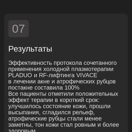
После
10