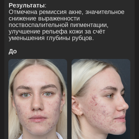
Проведённое клиническое исследование
продемонстрировало высокую
эффективность сочетания холодной
плазмотерапии аппаратом PLADUO
и микроигольчатого RF-лифтинга VIVACE
в терапии акне и его последствий.
Комплексное применение этих методик
позволило достичь выраженного
клинического улучшения уже после
первых процедур за счёт синергии
их биологических эффектов:
антибактериального, себорегулирующего,
противовоспалительного
и регенеративного.
Холодная плазма обеспечила быстрое
купирование воспалений, нормализацию
работы сальных желез, профилактику
поствоспалительной гиперпигментации
и активацию процессов восстановления
кожи. RF-лифтинг способствовал
ремоделированию дермы и коррекции
постакне-изменений, таких как рубцы
и неровности кожного рельефа.
Разработанный протокол сочетанного
применения является универсальным,
безопасным и адаптируемым под
индивидуальные особенности пациентов.