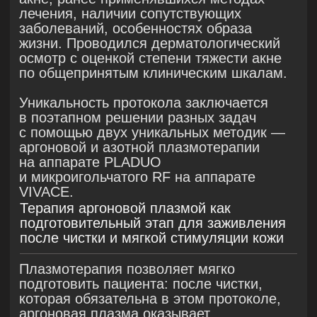
с использованием аппарата VIVACE
(микроигольчатый РФ) в сочетании
с аргоновой плазмой PLADUO
в рамках одной сессии. (Применялись
неизолированные насадки VIVACE,
уровни мощности 6−7, глубина
воздействия 2−0,5 мм, длительность
импульса 200−400 мс.)
Результаты
:
Отмечена ремиссия акне, значительное
снижение выраженности
поствоспалительной пигментации,
улучшение рельефа кожи за счёт
уменьшения глубины рубцов.
До