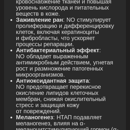
лифтинга VIVACE как
терапевтического метода
Метод основан на контролируемом
термическом воздействии микроиглами
на разных уровнях дермы. При этом
точно контролируемая глубина
их проникновения исключает
повреждение эпидермиса. Цель
процедуры для коррекции акне и его
последствий — прямое воздействие
на ретикулярный слой дермы,
уменьшение редукции сальных желез
и стимуляция пролиферации
фибробластов для коррекции
атрофических рубцов постакне.
Какие эффекты создает
в тканях VIVACE?
ПРОГРЕВ (ДО 40°С)
При температуре ниже 40 °C улучшается
микроциркуляция, усиливается
лимфодренаж, происходит стимуляция
фибробластов. Задача такого
протокола — улучшить кровообращение
в обрабатываемой зоне, сделать эту
область более компактной за счет