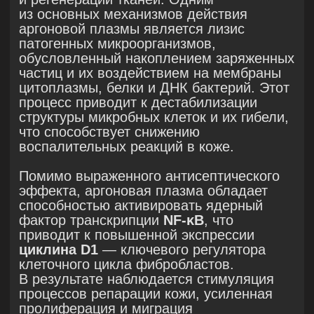
(NO₂)
. Эти молекулы участвуют
в окислительно-восстановительных
процессах и обеспечивают накопление
нитритов и нитратов в тканях, что
способствует нормализации клеточного
метаболизма.
Оксид азота (NO) играет важную роль
в физиологии кожи, выступая как
сигнальная молекула
и регулятор ряда
биологических процессов:
Микроциркуляция
: NO способствует
вазодилатации, улучшая
кровоснабжение тканей и повышая
уровень кислорода и питательных
веществ в коже.
Заживление ран
: NO стимулирует
пролиферацию и дифференцировку
клеток, включая кератиноциты
и фибробласты, что ускоряет
процессы репарации.
Антибактериальный эффект
:
NO обладает выраженным
антимикробным действием, угнетая
рост и размножение патогенных
микроорганизмов.
Антиоксидантная защита
:
NO предотвращает перекисное
окисление липидов клеточных
мембран, снижая окислительный