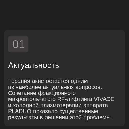
и холодной плазмотерапии аппарата
PLADUO показало существенные
результаты в решении этой проблемы.
02
Цель
Оценка эффективности сочетания
микроигольчатого RF-лифтинга VIVACE
и холодной плазмотерапии аппарата
PLADUO в терапии акне и его
последствий.
03