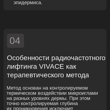
Критерии включения
Были включены пациенты
с подтвержденным диагнозом акне,
добровольно подписавшие
информированное согласие
и не имеющие противопоказаний
к терапии холодной плазмой.
Критерии исключения
Тяжелые системные заболевания
(например, аутоиммунные,
онкологические);
Острые воспалительные процессы
в зоне воздействия;
Беременность и период лактации;
Прием лекарственных препаратов,
влияющих на регенерацию кожи
(например, системные ретиноиды).
06