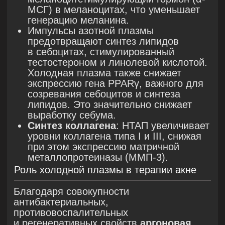
уменьшения объема водной части
жировой клетчатки.
• Улучшение микроциркуляции
• Усиление лимфодренажа
• Стимуляция фибробластов
КОАГУЛЯЦИЯ (42—60°С)
При температуре 42—60°C происходит
денатурация коллагена и эластина,
сокращение белковых волокон
и впоследствии замещение старых
волокон на новые — процесс
неоколлагеногенеза, который в среднем
длится до з месяцев.
• Денатурация белков
• Сокращение белковых волокон
• Замещение старых белковых волокон
на новые
АБЛЯЦИЯ (60°C)
При температуре 60 °C происходит
сокращение кожного лоскута, при
проведении процедуры на красной игле
объём выпариваемой ткани
увеличивается. После абляции
запускаются процессы репарации,